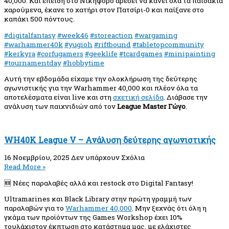
40,000. Και επειδή στο Νικηφόρο αρέσει να κάνει όλα τα παιδάκια
χαρούμενα, έκανε το χατήρι στον Πατσίρι-0 και παίξανε στο
καπάκι 500 πόντους.
#digitalfantasy
#week46
#storeaction
#wargaming
#warhammer40k
#yugioh
#riftbound
#tabletopcommunity
#kerkyra
#corfugamers
#geeklife
#tcardgames
#minipainting
#tournamentday
#hobbytime
Αυτή την εβδομάδα είχαμε την ολοκλήρωση της δεύτερης
αγωνιστικής για την Warhammer 40,000 και πλέον όλα τα
αποτελέσματα είναι live και στη
σχετική σελίδα
. Διάβασε την
ανάλυση των παιχνιδιών από τον
League Master Γώγο
.
WH40K League V – Ανάλυση δεύτερης αγωνιστικής
16 Νοεμβρίου, 2025
Δεν υπάρχουν Σχόλια
Read More »
🆕 Νέες παραλαβές αλλά και restock στο Digital Fantasy!
Ultramarines και Black Library στην πρώτη γραμμή των
παραλαβών για το
Warhammer 40,000
. Μην ξεχνάς ότι όλη η
γκάμα των προϊόντων της Games Workshop έχει 10%
τουλάχιστον έκπτωση στο κατάστημα μας, με ελάχιστες