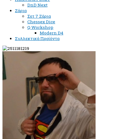
DnD Next
Ζάρια
Σετ 7 Ζάρια
Chessex Dice
Q Workshop
Modern D4
Συλλεκτικά Προϊόντα