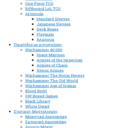
One Piece TCG
Riftbound LoL TCG
Αξεσουάρ
Standard Sleeves
Japanese Slevees
Deck Boxes
Playmats
Άλμπουμ
Παιχνίδια με μινιατούρες
Warhammer 40,000
Space Marines
Armies of the Imperium
Armies of Chaos
Xenos Armies
Warhammer The Horus Heresy
Warhammer The Old World
Warhammer Age of Sigmar
Blood Bowl
GW Boxed Games
Black Library
White Dwarf
Στατικός Μοντελισμός
Μαχητικά Αεροσκάφη
Εμπορικά Αεροσκάφη
Άρματα Μάχης