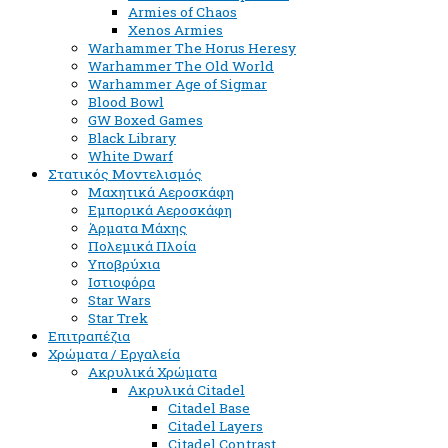
Armies of Chaos
Xenos Armies
Warhammer The Horus Heresy
Warhammer The Old World
Warhammer Age of Sigmar
Blood Bowl
GW Boxed Games
Black Library
White Dwarf
Στατικός Μοντελισμός
Μαχητικά Αεροσκάφη
Εμπορικά Αεροσκάφη
Άρματα Μάχης
Πολεμικά Πλοία
Υποβρύχια
Ιστιοφόρα
Star Wars
Star Trek
Επιτραπέζια
Χρώματα / Εργαλεία
Ακρυλικά Χρώματα
Ακρυλικά Citadel
Citadel Base
Citadel Layers
Citadel Contrast