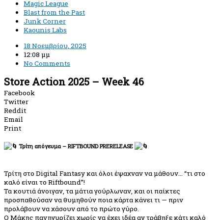
Magic League
Blast from the Past
Junk Corner
Kaounis Labs
18 Νοεμβρίου, 2025
12:08 μμ
No Comments
Store Action 2025 – Week 46
Facebook
Twitter
Reddit
Email
Print
Τρίτη απόγευμα – RIFTBOUND PRERELEASE
Τρίτη στο Digital Fantasy και όλοι έψαχναν να μάθουν… “τι στο
καλό είναι το Riftbound”!
Τα κουτιά άνοιγαν, τα μάτια γούρλωναν, και οι παίκτες
προσπαθούσαν να θυμηθούν ποια κάρτα κάνει τι — πριν
προλάβουν να χάσουν από το πρώτο γύρο.
Ο Μάκης πανηγυρίζει χωρίς να έχει ιδέα αν τράβηξε κάτι καλό