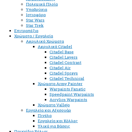
Πολεμικά Πλοία
Υποβρύχια
Ιστιοφόρα
Star Wars
Star Trek
Επιτραπέζια
Χρώματα / Εργαλεία
Ακρυλικά Χρώματα
Ακρυλικά Citadel
Citadel Base
Citadel Layers
Citadel Contrast
Citadel Air
Citadel Sprays
Citadel Technical
Χρώματα Army Painter
Warpaints Fanatic
Speedpaint Warpaints
Acrylics Warpaints
Χρώματα Vallejo
Εργαλεία και Αξεσουάρ
Πινέλα
Εργαλεία και Κόλλες
Υλικά για Βάσεις
Παιχνίδια Ρόλων