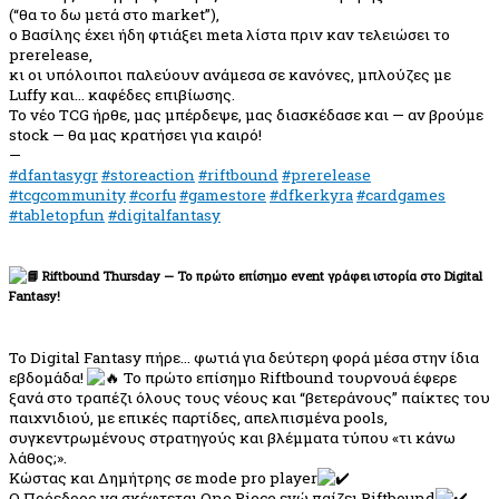
(“θα το δω μετά στο market”),
ο Βασίλης έχει ήδη φτιάξει meta λίστα πριν καν τελειώσει το
prerelease,
κι οι υπόλοιποι παλεύουν ανάμεσα σε κανόνες, μπλούζες με
Luffy και… καφέδες επιβίωσης.
Το νέο TCG ήρθε, μας μπέρδεψε, μας διασκέδασε και — αν βρούμε
stock — θα μας κρατήσει για καιρό!
—
#dfantasygr
#storeaction
#riftbound
#prerelease
#tcgcommunity
#corfu
#gamestore
#dfkerkyra
#cardgames
#tabletopfun
#digitalfantasy
Riftbound Thursday — Το πρώτο επίσημο event γράφει ιστορία στο Digital
Fantasy!
Το Digital Fantasy πήρε… φωτιά για δεύτερη φορά μέσα στην ίδια
εβδομάδα!
Το πρώτο επίσημο Riftbound τουρνουά έφερε
ξανά στο τραπέζι όλους τους νέους και “βετεράνους” παίκτες του
παιχνιδιού, με επικές παρτίδες, απελπισμένα pools,
συγκεντρωμένους στρατηγούς και βλέμματα τύπου «τι κάνω
λάθος;».
Κώστας και Δημήτρης σε mode pro player
Ο Πρόεδρος να σκέφτεται One Piece ενώ παίζει Riftbound