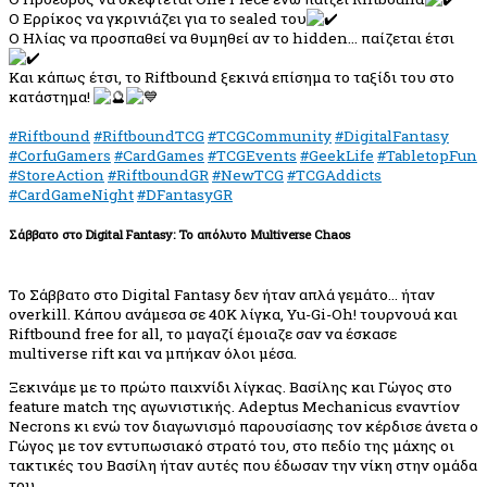
Ο Ερρίκος να γκρινιάζει για το sealed του
Ο Ηλίας να προσπαθεί να θυμηθεί αν το hidden… παίζεται έτσι
Και κάπως έτσι, το Riftbound ξεκινά επίσημα το ταξίδι του στο
κατάστημα!
#Riftbound
#RiftboundTCG
#TCGCommunity
#DigitalFantasy
#CorfuGamers
#CardGames
#TCGEvents
#GeekLife
#TabletopFun
#StoreAction
#RiftboundGR
#NewTCG
#TCGAddicts
#CardGameNight
#DFantasyGR
Σάββατο στο Digital Fantasy: Το απόλυτο Multiverse Chaos
Το Σάββατο στο Digital Fantasy δεν ήταν απλά γεμάτο… ήταν
overkill. Κάπου ανάμεσα σε 40K λίγκα, Yu-Gi-Oh! τουρνουά και
Riftbound free for all, το μαγαζί έμοιαζε σαν να έσκασε
multiverse rift και να μπήκαν όλοι μέσα.
Ξεκινάμε με το πρώτο παιχνίδι λίγκας. Βασίλης και Γώγος στο
feature match της αγωνιστικής. Adeptus Mechanicus εναντίον
Necrons κι ενώ τον διαγωνισμό παρουσίασης τον κέρδισε άνετα ο
Γώγος με τον εντυπωσιακό στρατό του, στο πεδίο της μάχης οι
τακτικές του Βασίλη ήταν αυτές που έδωσαν την νίκη στην ομάδα
του.