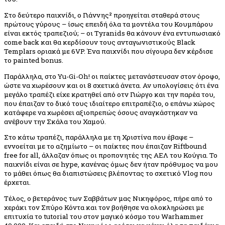
Στο δεύτερο παιχνίδι, ο Γιάννης² προηγείται σταθερά στους
πρώτους γύρους – ίσως επειδή όλα τα μοντέλα του Κουμπάρου
είναι εκτός τραπεζιού; – οι Tyranids θα κάνουν ένα εντυπωσιακό
come back και θα κερδίσουν τους ανταγωνιστικούς Black
Templars οριακά με 6VP. Ένα παιχνίδι που σίγουρα δεν κέρδισε
το painted bonus.
Παράλληλα, στο Yu-Gi-Oh! οι παίκτες μετανάστευσαν στον όροφο,
ώστε να χωρέσουν και οι 8 σχετικά άνετα. Αν υπολογίσεις ότι ένα
μεγάλο τραπέζι είχε κρατηθεί από οτν Γιώργο και την παρέα του,
που έπαιζαν το δικό τους ιδιαίτερο επιτραπέζιο, ο επάνω χώρος
κατάφερε να χωρέσει αξιοπρεπώς όσους αναγκάστηκαν να
ανέβουν την Σκάλα του Χαμού.
Στο κάτω τραπέζι, παράλληλα με τη Χριστίνα που έβαφε –
εννοείται με το αζημίωτο – οι παίκτες που έπαιζαν Riftbound
free for all, άλλαζαν όπως οι προπονητές της ΑΕΛ του Κούγια. Το
παιχνίδι είναι σε hype, κανένας όμως δεν ήταν πρόθυμος να μου
το μάθει όπως θα διαπιστώσεις βλέποντας το σχετικό Vlog που
έρχεται.
Τέλος, ο βετεράνος των Σαββάτων μας Νικηφόρος, πήρε από το
χεράκι τον Σπύρο Κόντα και τον βοήθησε να ολοκληρώσει με
επιτυχία το tutorial του στον μαγικό κόσμο του Warhammer