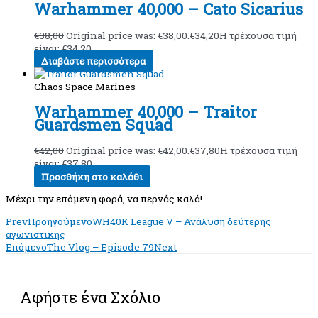
Warhammer 40,000 – Cato Sicarius
€
38,00
Original price was: €38,00.
€
34,20
Η τρέχουσα τιμή
είναι: €34,20.
Διαβάστε περισσότερα
Chaos Space Marines
Warhammer 40,000 – Traitor
Guardsmen Squad
€
42,00
Original price was: €42,00.
€
37,80
Η τρέχουσα τιμή
είναι: €37,80.
Προσθήκη στο καλάθι
Μέχρι την επόμενη φορά, να περνάς καλά!
Prev
Προηγούμενο
WH40K League V – Ανάλυση δεύτερης
αγωνιστικής
Επόμενο
The Vlog – Episode 79
Next
Αφήστε ένα Σχόλιο