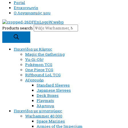
Portal
Επικοινωνία
Ο Λογαριασμός μου
Products search
Παιχνίδια με Κάρτες
Magic the Gathering
Yu-Gi-Oh!
Pokémon TCG
One Piece TCG
Riftbound LoL TCG
Αξεσουάρ
Standard Sleeves
Japanese Slevees
Deck Boxes
Playmats
Άλμπουμ
Παιχνίδια με μινιατούρες
Warhammer 40,000
Space Marines
Armies of the Imperium